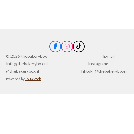
F
I
T
a
n
i
© 2025 thebakerybox
E-mail:
c
s
k
Info@thebakerybox.nl
Instagram:
e
t
T
b
a
o
@thebakeryboxnl
Tiktok: @thebakeryboxnl
o
g
k
Powered by
JouwWeb
o
r
k
a
m