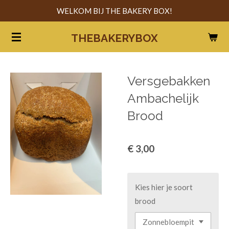
WELKOM BIJ THE BAKERY BOX!
Ga
direct
THEBAKERYBOX
naar
de
hoofdinhoud
Versgebakken
Ambachelijk
Brood
€ 3,00
Kies hier je soort
brood